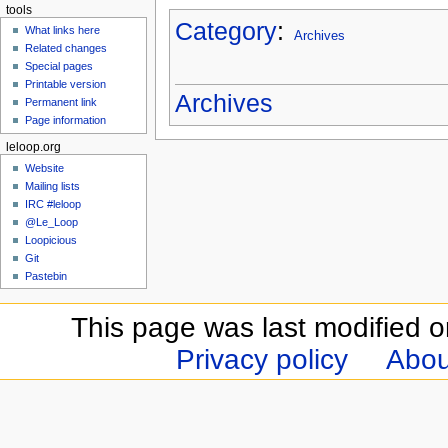
tools
Category
:
What links here
Archives
Related changes
Special pages
Printable version
Archives
Permanent link
Page information
leloop.org
Website
Mailing lists
IRC #leloop
@Le_Loop
Loopicious
Git
Pastebin
This page was last modified 
Privacy policy
Abou