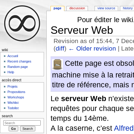
page
discussion
view source
history
Pour éditer le wi
Serveur Web
Revision as of 15:44, 7 D
(
diff
)
← Older revision
| Late
wiki
Jump to:
navigation
,
search
Accueil
Cette page est obsolè
Recent changes
Random page
Help
machine mise à la retrai
accès direct
titre de référence, mais 
Projets
Propositions
Le
serveur Web
n'existe
Workshops
Wishlist
requêtes pour chaque se
Todolist
temps du 14ème.
search
A la caserne, c'est
Alfred