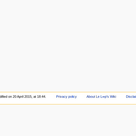
fied on 20 April 2015, at 18:44.
Privacy policy
About Le L∞p's Wiki
Discla