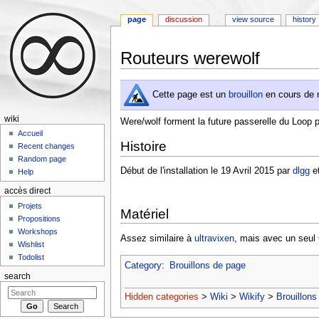
page
discussion
view source
history
Routeurs werewolf
Jump to:
navigation
,
search
Cette page est un
brouillon
en cours de r
wiki
Were/wolf forment la future passerelle du Loop p
Accueil
Histoire
Recent changes
Random page
Début de l'installation le 19 Avril 2015 par
dlgg
e
Help
accès direct
Projets
Matériel
Propositions
Workshops
Assez similaire à
ultravixen
, mais avec un seul
Wishlist
Todolist
Category
:
Brouillons de page
search
Hidden categories
>
Wiki
>
Wikify
>
Brouillons