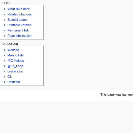
tools
What links here
Related changes
Special pages
Printable version
Permanent link
Page information
leloop.org
Website
Mailing lists
IRC #leloop
@Le_Loop
Loopicious
Git
Pastebin
This page was last modi