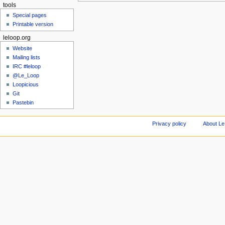
tools
Special pages
Printable version
leloop.org
Website
Mailing lists
IRC #leloop
@Le_Loop
Loopicious
Git
Pastebin
Privacy policy
About Le