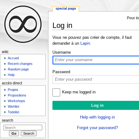
special page
Pour éd
Log in
Jump to:
navigation
,
search
Vous ne pouvez pas créer de compte, il faut
demander à un
Lapin
.
wiki
Username
Accueil
Recent changes
Random page
Password
Help
accès direct
Projets
Keep me logged in
Propositions
Workshops
Wishlist
Todolist
Help with logging in
search
Forgot your password?