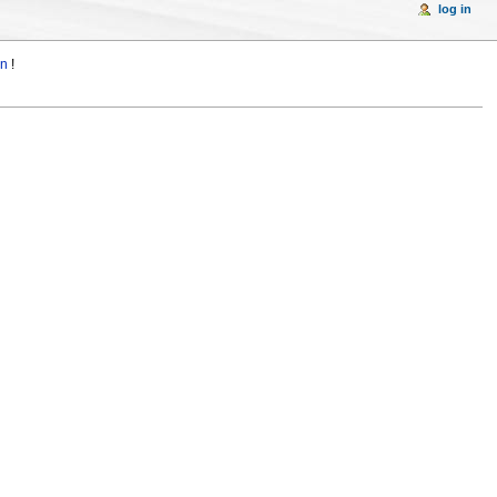
log in
in
!