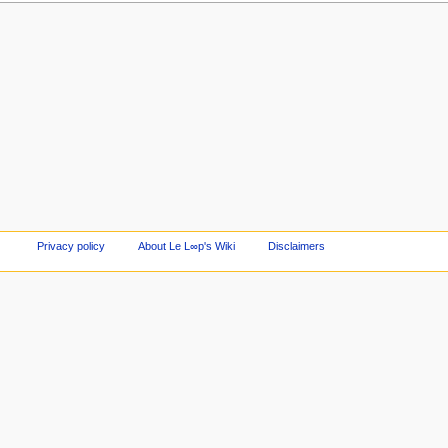
Privacy policy
About Le L∞p's Wiki
Disclaimers