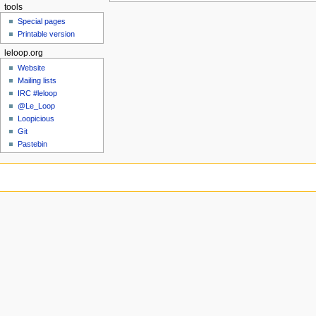
tools
Special pages
Printable version
leloop.org
Website
Mailing lists
IRC #leloop
@Le_Loop
Loopicious
Git
Pastebin