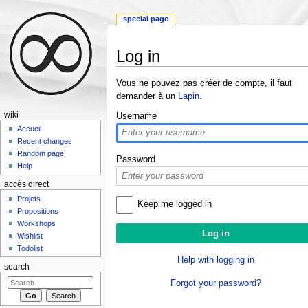
special page
Log in
Jump to:
navigation
,
search
Vous ne pouvez pas créer de compte, il faut
demander à un
Lapin
.
wiki
Username
Accueil
Recent changes
Random page
Password
Help
accès direct
Projets
Keep me logged in
Propositions
Workshops
Wishlist
Todolist
Help with logging in
search
Forgot your password?