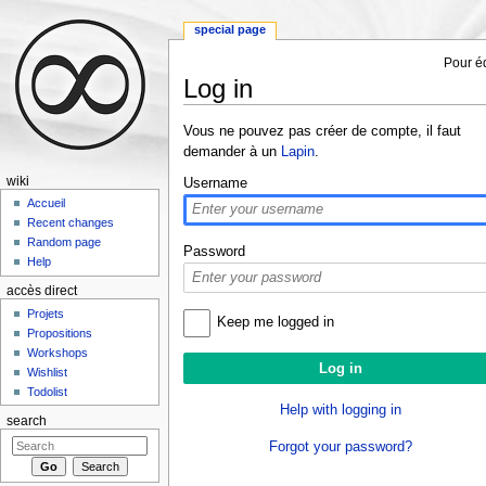
special page
Pour éd
Log in
Jump to:
navigation
,
search
Vous ne pouvez pas créer de compte, il faut
demander à un
Lapin
.
wiki
Username
Accueil
Recent changes
Random page
Password
Help
accès direct
Projets
Keep me logged in
Propositions
Workshops
Wishlist
Todolist
Help with logging in
search
Forgot your password?