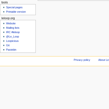
tools
Special pages
Printable version
leloop.org
Website
Mailing lists
IRC #leloop
@Le_Loop
Loopicious
Git
Pastebin
Privacy policy
About Le