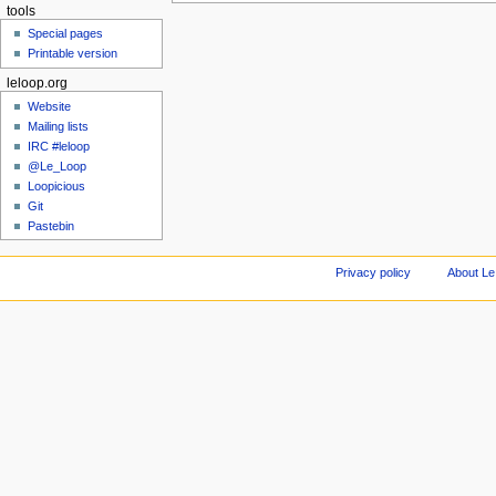
tools
Special pages
Printable version
leloop.org
Website
Mailing lists
IRC #leloop
@Le_Loop
Loopicious
Git
Pastebin
Privacy policy
About Le