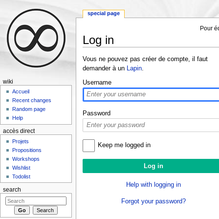
special page
Pour éd
Log in
Jump to:
navigation
,
search
Vous ne pouvez pas créer de compte, il faut
demander à un
Lapin
.
wiki
Username
Accueil
Recent changes
Random page
Password
Help
accès direct
Projets
Keep me logged in
Propositions
Workshops
Wishlist
Todolist
Help with logging in
search
Forgot your password?