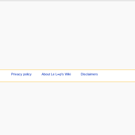
Privacy policy
About Le L∞p's Wiki
Disclaimers