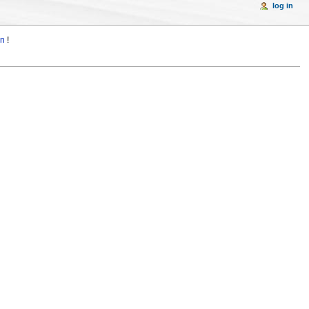
log in
in
!