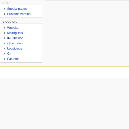
tools
Special pages
Printable version
leloop.org
Website
Mailing lists
IRC #leloop
@Le_Loop
Loopicious
Git
Pastebin