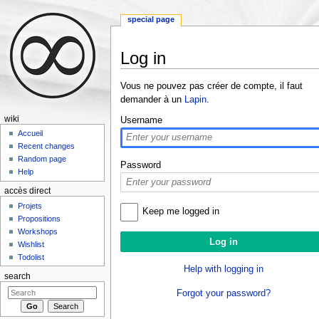
special page
Log in
Jump to:
navigation
,
search
Vous ne pouvez pas créer de compte, il faut
demander à un
Lapin
.
wiki
Username
Accueil
Recent changes
Random page
Password
Help
accès direct
Projets
Keep me logged in
Propositions
Workshops
Wishlist
Todolist
Help with logging in
search
Forgot your password?