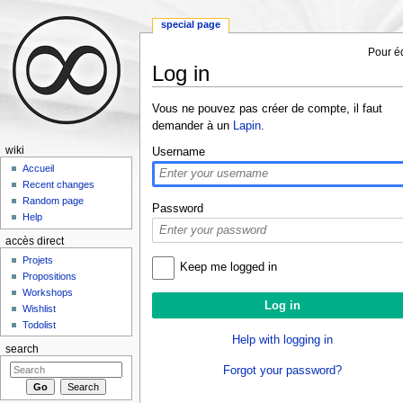
special page
Pour éd
Log in
Jump to:
navigation
,
search
Vous ne pouvez pas créer de compte, il faut
demander à un
Lapin
.
wiki
Username
Accueil
Recent changes
Random page
Password
Help
accès direct
Projets
Keep me logged in
Propositions
Workshops
Wishlist
Todolist
Help with logging in
search
Forgot your password?