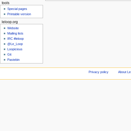
tools
Special pages
Printable version
leloop.org
Website
Mailing lists
IRC #leloop
@Le_Loop
Loopicious
Git
Pastebin
Privacy policy
About Le