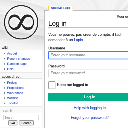
special page
Pour éd
Log in
Jump to:
navigation
,
search
Vous ne pouvez pas créer de compte, il faut
demander à un
Lapin
.
wiki
Username
Accueil
Recent changes
Random page
Password
Help
accès direct
Projets
Keep me logged in
Propositions
Workshops
Wishlist
Todolist
Help with logging in
search
Forgot your password?