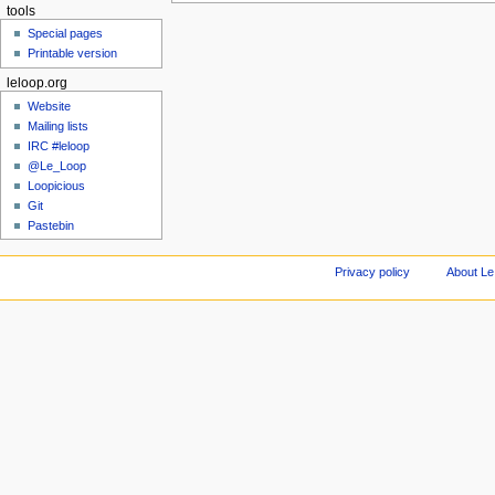
tools
Special pages
Printable version
leloop.org
Website
Mailing lists
IRC #leloop
@Le_Loop
Loopicious
Git
Pastebin
Privacy policy
About Le