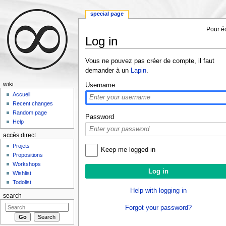
special page
Pour éd
Log in
Jump to:
navigation
,
search
Vous ne pouvez pas créer de compte, il faut
demander à un
Lapin
.
wiki
Username
Accueil
Recent changes
Random page
Password
Help
accès direct
Projets
Keep me logged in
Propositions
Workshops
Wishlist
Todolist
Help with logging in
search
Forgot your password?