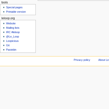
tools
Special pages
Printable version
leloop.org
Website
Mailing lists
IRC #leloop
@Le_Loop
Loopicious
Git
Pastebin
Privacy policy
About Le