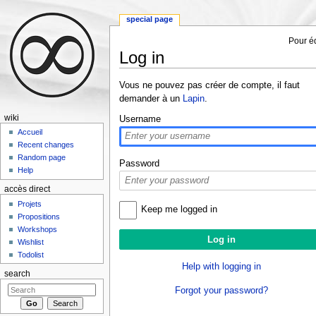
special page
Pour éd
Log in
Jump to:
navigation
,
search
Vous ne pouvez pas créer de compte, il faut
demander à un
Lapin
.
wiki
Username
Accueil
Recent changes
Random page
Password
Help
accès direct
Projets
Keep me logged in
Propositions
Workshops
Wishlist
Todolist
Help with logging in
search
Forgot your password?