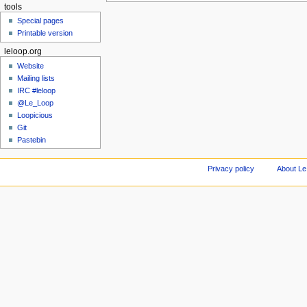
tools
Special pages
Printable version
leloop.org
Website
Mailing lists
IRC #leloop
@Le_Loop
Loopicious
Git
Pastebin
Privacy policy
About Le