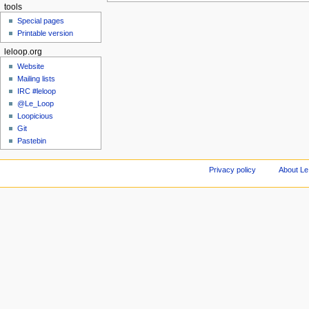
tools
Special pages
Printable version
leloop.org
Website
Mailing lists
IRC #leloop
@Le_Loop
Loopicious
Git
Pastebin
Privacy policy
About Le