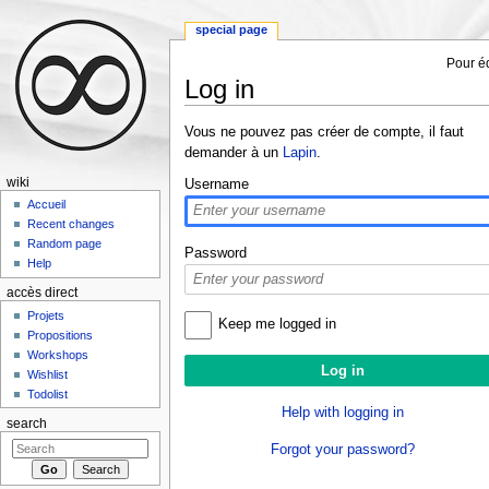
special page
Pour éd
Log in
Jump to:
navigation
,
search
Vous ne pouvez pas créer de compte, il faut
demander à un
Lapin
.
wiki
Username
Accueil
Recent changes
Random page
Password
Help
accès direct
Projets
Keep me logged in
Propositions
Workshops
Wishlist
Todolist
Help with logging in
search
Forgot your password?