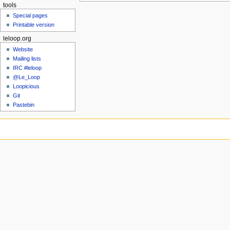
tools
Special pages
Printable version
leloop.org
Website
Mailing lists
IRC #leloop
@Le_Loop
Loopicious
Git
Pastebin