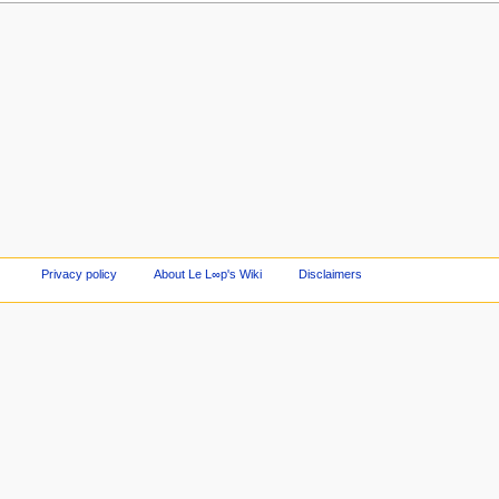
Privacy policy
About Le L∞p's Wiki
Disclaimers