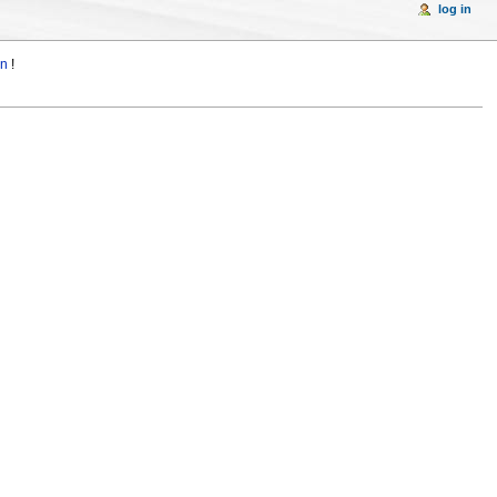
log in
in
!