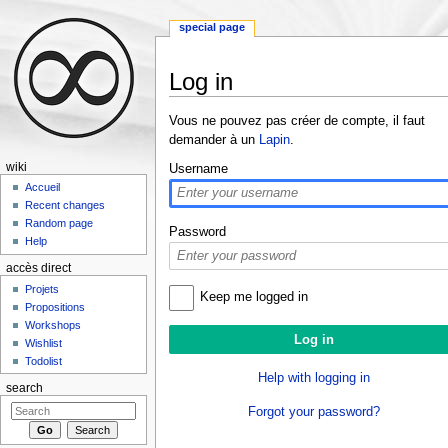
special page
Log in
Jump to:
navigation
,
search
Vous ne pouvez pas créer de compte, il faut
demander à un
Lapin
.
wiki
Username
Accueil
Recent changes
Random page
Password
Help
accès direct
Projets
Keep me logged in
Propositions
Workshops
Wishlist
Todolist
Help with logging in
search
Forgot your password?