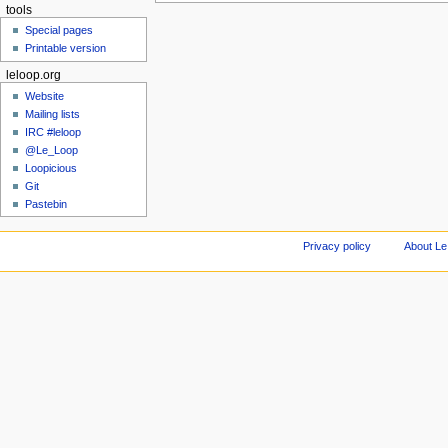
tools
Special pages
Printable version
leloop.org
Website
Mailing lists
IRC #leloop
@Le_Loop
Loopicious
Git
Pastebin
Privacy policy
About Le