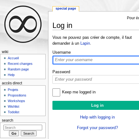
special page
Pour éd
Log in
Jump to:
navigation
,
search
Vous ne pouvez pas créer de compte, il faut
demander à un
Lapin
.
wiki
Username
Accueil
Recent changes
Random page
Password
Help
accès direct
Projets
Keep me logged in
Propositions
Workshops
Wishlist
Todolist
Help with logging in
search
Forgot your password?