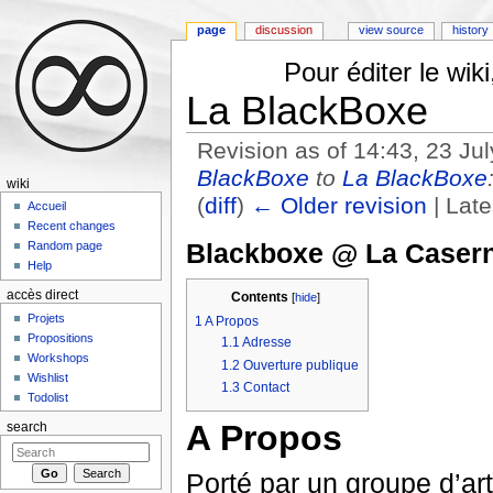
page
discussion
view source
history
Pour éditer le wi
La BlackBoxe
Revision as of 14:43, 23 Ju
BlackBoxe
to
La BlackBoxe
wiki
(
diff
)
← Older revision
| Late
Accueil
Jump to:
navigation
,
search
Recent changes
Blackboxe @ La Caser
Random page
Help
accès direct
Contents
[
hide
]
Projets
1
A Propos
Propositions
1.1
Adresse
Workshops
1.2
Ouverture publique
Wishlist
1.3
Contact
Todolist
A Propos
search
Porté par un groupe d’art