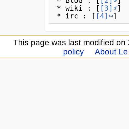
 * BloG : [
[2]
]

 * wiki : [
[3]
]

 * irc : [
[4]
This page was last modified on 
policy
About Le