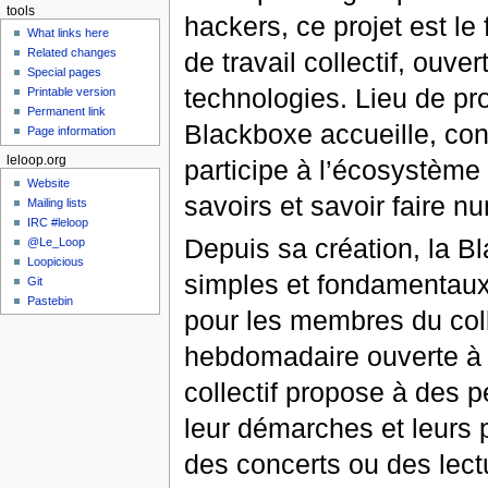
tools
hackers, ce projet est le
What links here
Related changes
de travail collectif, ouver
Special pages
technologies. Lieu de pr
Printable version
Permanent link
Blackboxe accueille, con
Page information
leloop.org
participe à l’écosystème d
Website
savoirs et savoir faire n
Mailing lists
IRC #leloop
Depuis sa création, la B
@Le_Loop
Loopicious
simples et fondamentaux t
Git
Pastebin
pour les membres du colle
hebdomadaire ouverte à t
collectif propose à des p
leur démarches et leurs 
des concerts ou des lec