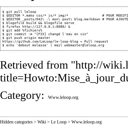
 $ git pull leloop

 $ $EDITOR *.mako css/* js/* img/*                 # POUR MODIFI
 $ $EDITOR _posts/042\ -\ mon\ post\ blog.markdown # POUR AJOUTE
 $ blogofile build && blogofile serve

 $ firefox 
http://127.0.0.1:8080/
 &

 $ git add %fichiers%

 $ git commit -m "[FIX] changé l'eau en vin"

 $ git push origin master

https://github.com/LeLoop/le-loop-blog
 ↔ 
Pull request
Retrieved from "
http://wiki
title=Howto:Mise_à_jour_
Category
:
Www.leloop.org
Hidden categories
>
Wiki
>
Le Loop
>
Www.leloop.org