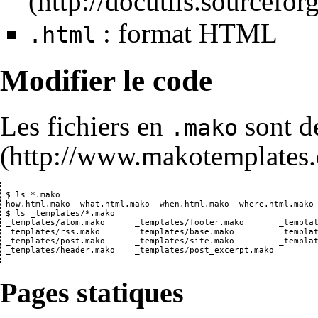
: format HTML
.html
Modifier le code
Les fichiers en
sont de
.mako
 $ ls *.mako

 how.html.mako  what.html.mako  when.html.mako  where.html.mako

 $ ls _templates/*.mako

 _templates/atom.mako      _templates/footer.mako       _templat
 _templates/rss.mako       _templates/base.mako         _templat
 _templates/post.mako      _templates/site.mako         _templat
Pages statiques