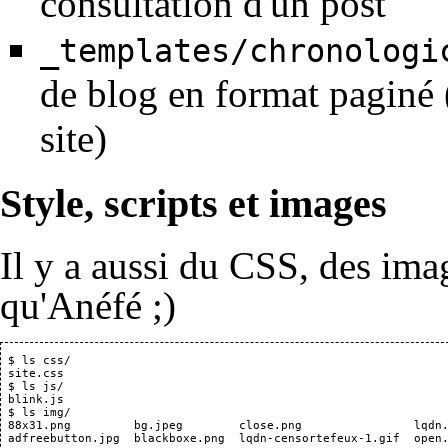
consultation d'un post
_templates/chronologi
de blog en format paginé 
site)
Style, scripts et images
Il y a aussi du CSS, des ima
qu'Anéfé ;)
 $ ls css/

 site.css

 $ ls js/

 blink.js

 $ ls img/

 88x31.png         bg.jpeg        close.png                lqdn.