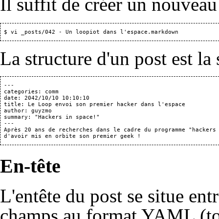
Il suffit de créer un nouveau
La structure d'un post est la 
 ---

 categories: comm

 date: 2042/10/10 10:10:10

 title: Le Loop envoi son premier hacker dans l'espace

 author: guyzmo

 summary: "Hackers in space!"

 ---

 Après 20 ans de recherches dans le cadre du programme "hackers 
En-tête
L'entête du post se situe entre
champs au format YAML (tou