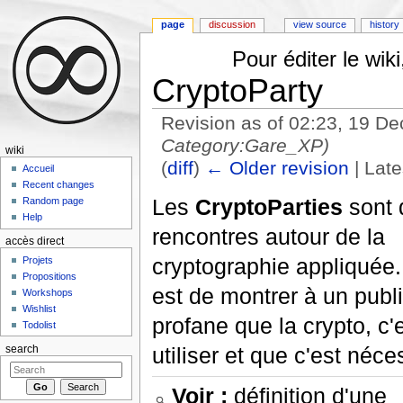
page
discussion
view source
history
Pour éditer le wi
CryptoParty
Revision as of 02:23, 19 
Category:Gare_XP)
wiki
(
diff
)
← Older revision
| Late
Accueil
Jump to:
navigation
,
search
Recent changes
Les
CryptoParties
sont 
Random page
Help
rencontres autour de la
accès direct
cryptographie appliquée.
Projets
Propositions
est de montrer à un publi
Workshops
Wishlist
profane que la crypto, c'e
Todolist
utiliser et que c'est néce
search
Voir :
définition d'une