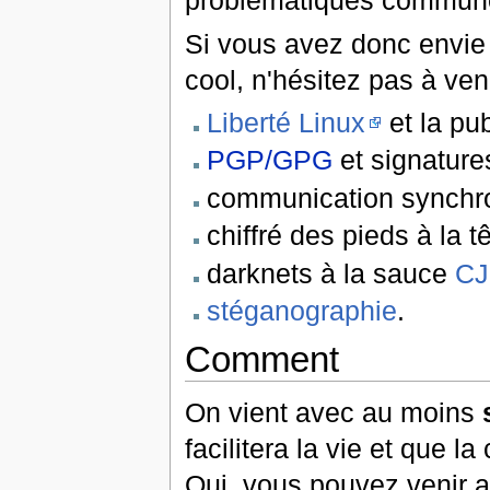
problématiques commun
Si vous avez donc envie 
cool, n'hésitez pas à veni
Liberté Linux
et la pub
PGP/GPG
et signatures
communication synchr
chiffré des pieds à la t
darknets à la sauce
C
stéganographie
.
Comment
On vient avec au moins
facilitera la vie et que 
Oui, vous pouvez venir 