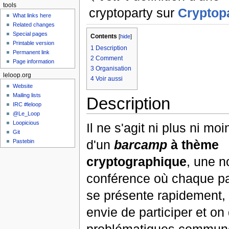
tools
cryptoparty sur
Cryptopa
What links here
Related changes
Special pages
Contents
[
hide
]
Printable version
1
Description
Permanent link
2
Comment
Page information
3
Organisation
leloop.org
4
Voir aussi
Website
Mailing lists
Description
IRC #leloop
@Le_Loop
Loopicious
Il ne s'agit ni plus ni mo
Git
d'un
barcamp
à thème
Pastebin
cryptographique
, une n
conférence où chaque pa
se présente rapidement, l
envie de participer et o