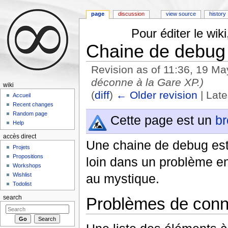
page
discussion
view source
history
Pour éditer le wi
Chaine de debug
Revision as of 11:36, 19 M
déconne à la Gare XP.)
wiki
(
diff
)
← Older revision
| Late
Accueil
Jump to:
navigation
,
search
Recent changes
Random page
Cette page est un
br
Help
accès direct
Une chaine de debug est 
Projets
Propositions
loin dans un problème e
Workshops
Wishlist
au mystique.
Todolist
search
Problèmes de conn