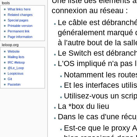
Une liste des éléments à
tools
connexion au réseau :
What links here
Related changes
Le câble est débranché 
Special pages
Printable version
généralement marqué d'
Permanent link
Page information
à l'autre bout de la sall
leloop.org
Le Switch est débranc
Website
Mailing lists
L'OS impliqué n'a pas 
IRC #leloop
@Le_Loop
Notamment les routes
Loopicious
Git
Et les interfaces util
Pastebin
Utilisez-vous un scr
La *box du lieu
Dans le cas d'une récu
Est-ce que le proxy A