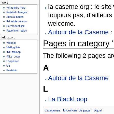
tools
la-caserne.org : le site
What links here
Related changes
toujours pas, d'ailleurs 
Special pages
welcome.
Printable version
Permanent link
Autour de la Caserne
:
Page information
leloop.org
Pages in category 
Website
Mailing lists
IRC #leloop
The following 2 pages are 
@Le_Loop
Loopicious
A
Git
Pastebin
Autour de la Caserne
L
La BlackLoop
Categories
:
Brouillons de page
Squat