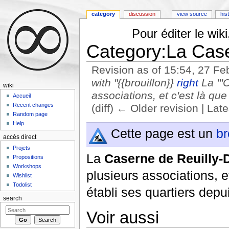
category
discussion
view source
his
Pour éditer le wi
Category:La Cas
Revision as of 15:54, 27 F
with "{{brouillon}}
right
La '''
wiki
associations, et c'est là que
Accueil
Recent changes
(diff) ← Older revision | Late
Random page
Jump to:
navigation
,
search
Help
Cette page est un
br
accès direct
Projets
La
Caserne de Reuilly-
Propositions
Workshops
plusieurs associations, e
Wishlist
Todolist
établi ses quartiers depu
search
Voir aussi