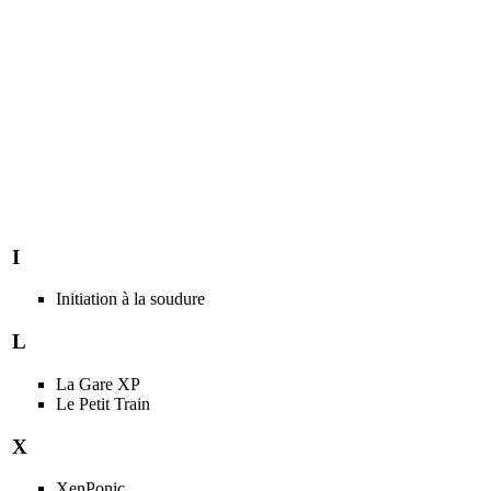
I
Initiation à la soudure
L
La Gare XP
Le Petit Train
X
XenPonic