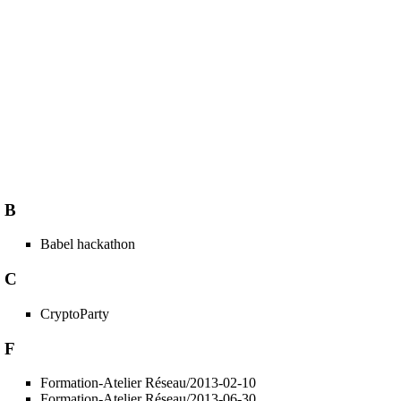
B
Babel hackathon
C
CryptoParty
F
Formation-Atelier Réseau/2013-02-10
Formation-Atelier Réseau/2013-06-30