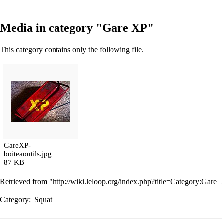
Media in category "Gare XP"
This category contains only the following file.
GareXP-
boiteaoutils.jpg
87 KB
Retrieved from "
http://wiki.leloop.org/index.php?title=Category:Ga
Category
:
Squat