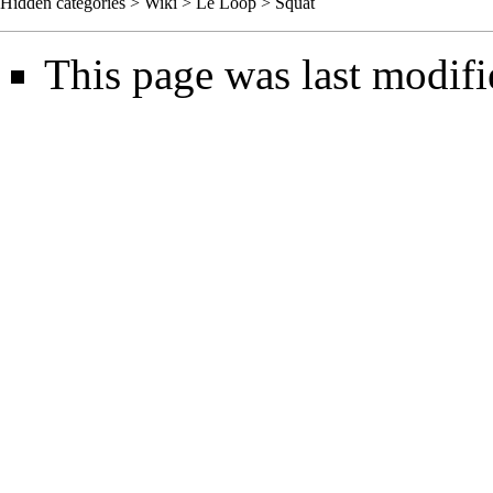
Hidden categories
>
Wiki
>
Le Loop
>
Squat
This page was last modifi