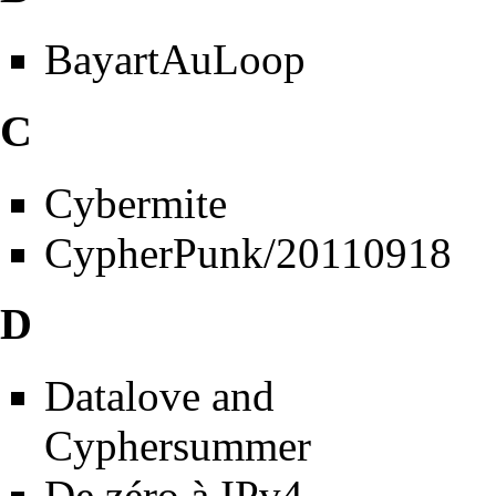
BayartAuLoop
C
Cybermite
CypherPunk/20110918
D
Datalove and
Cyphersummer
De zéro à IPv4